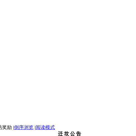
|
倒序浏览
|
阅读模式
迁 坟 公 告