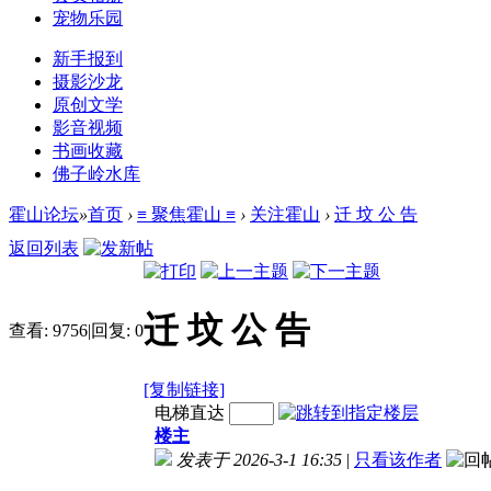
宠物乐园
新手报到
摄影沙龙
原创文学
影音视频
书画收藏
佛子岭水库
霍山论坛
»
首页
›
≡ 聚焦霍山 ≡
›
关注霍山
›
迁 坟 公 告
返回列表
迁 坟 公 告
查看:
9756
|
回复:
0
[复制链接]
电梯直达
楼主
发表于 2026-3-1 16:35
|
只看该作者