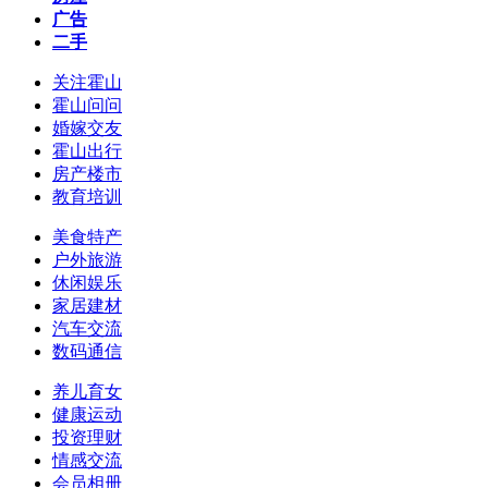
广告
二手
关注霍山
霍山问问
婚嫁交友
霍山出行
房产楼市
教育培训
美食特产
户外旅游
休闲娱乐
家居建材
汽车交流
数码通信
养儿育女
健康运动
投资理财
情感交流
会员相册