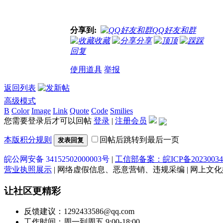
分享到:
QQ好友和群
收藏
分享
顶
踩
回复
使用道具
举报
返回列表
高级模式
B
Color
Image
Link
Quote
Code
Smilies
您需要登录后才可以回帖
登录
|
注册会员
本版积分规则
回帖后跳转到最后一页
发表回复
皖公网安备 34152502000003号
|
工信部备案：皖ICP备20230034
营业执照展示
| 网络虚假信息、恶意营销、违规采编 | 网上文化娱乐
让社区更精彩
反馈建议：1292433586@qq.com
工作时间：周一到周五 9:00-18:00