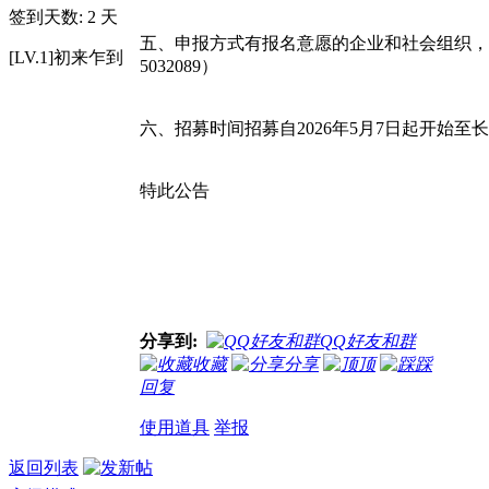
签到天数: 2 天
五、申报方式有报名意愿的企业和社会组织，
[LV.1]初来乍到
5032089）
六、招募时间招募自2026年5月7日起开始至
特此公告
分享到:
QQ好友和群
收藏
分享
顶
踩
回复
使用道具
举报
返回列表