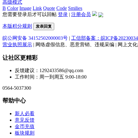
高级模式
B
Color
Image
Link
Quote
Code
Smilies
您需要登录后才可以回帖
登录
|
注册会员
本版积分规则
发表回复
皖公网安备 34152502000003号
|
工信部备案：皖ICP备20230034
营业执照展示
| 网络虚假信息、恶意营销、违规采编 | 网上文化娱乐
让社区更精彩
反馈建议：1292433586@qq.com
工作时间：周一到周五 9:00-18:00
0564-5037300
帮助中心
新人必看
意见反馈
金币充值
板块规则