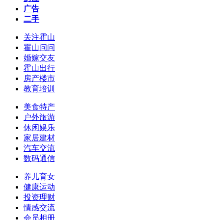
广告
二手
关注霍山
霍山问问
婚嫁交友
霍山出行
房产楼市
教育培训
美食特产
户外旅游
休闲娱乐
家居建材
汽车交流
数码通信
养儿育女
健康运动
投资理财
情感交流
会员相册