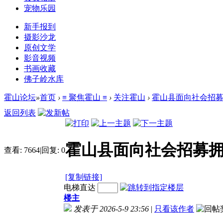
宠物乐园
新手报到
摄影沙龙
原创文学
影音视频
书画收藏
佛子岭水库
霍山论坛
»
首页
›
≡ 聚焦霍山 ≡
›
关注霍山
›
霍山县面向社会招
返回列表
霍山县面向社会招募
查看:
7664
|
回复:
0
[复制链接]
电梯直达
楼主
发表于 2026-5-9 23:56
|
只看该作者