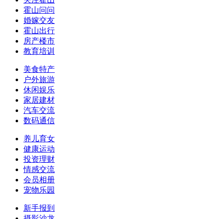
霍山问问
婚嫁交友
霍山出行
房产楼市
教育培训
美食特产
户外旅游
休闲娱乐
家居建材
汽车交流
数码通信
养儿育女
健康运动
投资理财
情感交流
会员相册
宠物乐园
新手报到
摄影沙龙