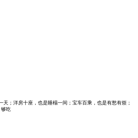
一天；洋房十座，也是睡榻一间；宝车百乘，也是有愁有烦；
，够吃