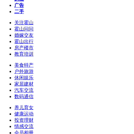
广告
二手
关注霍山
霍山问问
婚嫁交友
霍山出行
房产楼市
教育培训
美食特产
户外旅游
休闲娱乐
家居建材
汽车交流
数码通信
养儿育女
健康运动
投资理财
情感交流
会员相册