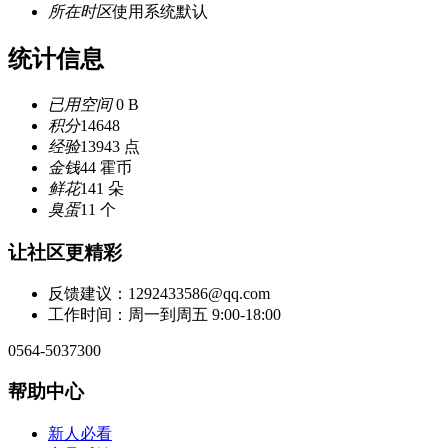
所在时区
使用系统默认
统计信息
已用空间
0 B
积分
14648
经验
13943 点
金钱
44 霍币
鲜花
141 朵
臭蛋
11 个
让社区更精彩
反馈建议：1292433586@qq.com
工作时间：周一到周五 9:00-18:00
0564-5037300
帮助中心
新人必看