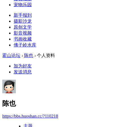
宠物乐园
新手报到
摄影沙龙
原创文学
影音视频
书画收藏
佛子岭水库
霍山论坛
›
陈也
›
个人资料
加为好友
发送消息
陈也
https://bbs.huoshan.cc/?110218
主题