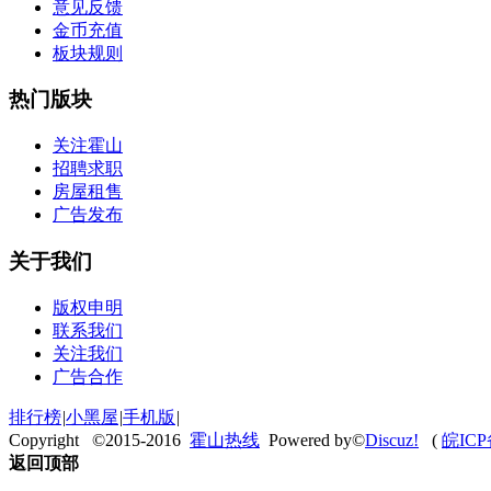
意见反馈
金币充值
板块规则
热门版块
关注霍山
招聘求职
房屋租售
广告发布
关于我们
版权申明
联系我们
关注我们
广告合作
排行榜
|
小黑屋
|
手机版
|
Copyright ©2015-2016
霍山热线
Powered by©
Discuz!
(
皖ICP
返回顶部