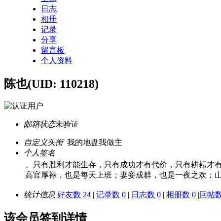
日志
相册
记录
分享
留言板
个人资料
陈也
(UID: 110218)
邮箱状态
未验证
自定义头衔
我的地盘我做主
个人签名
、只有胜利才能生存，只有成功才有代价，只有耕耘才
高官厚禄，也是每天上班；妻妾成群，也是一夜之欢；
统计信息
好友数 24
|
记录数 0
|
日志数 0
|
相册数 0
|
回帖数 
该会员签到详情