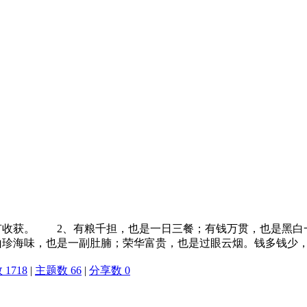
有收获。 2、有粮千担，也是一日三餐；有钱万贯，也是黑白
山珍海味，也是一副肚腩；荣华富贵，也是过眼云烟。钱多钱少
1718
|
主题数 66
|
分享数 0