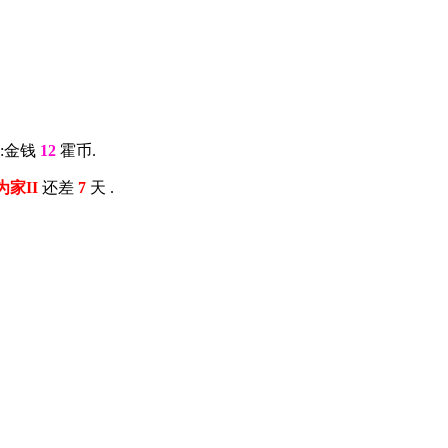
:金钱
12
霍币.
为家II
还差
7
天 .