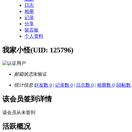
日志
相册
记录
分享
留言板
个人资料
我家小怪
(UID: 125796)
邮箱状态
未验证
统计信息
好友数 0
|
记录数 0
|
日志数 0
|
相册数 0
|
回帖数 
该会员签到详情
该会员从未签到
活跃概况