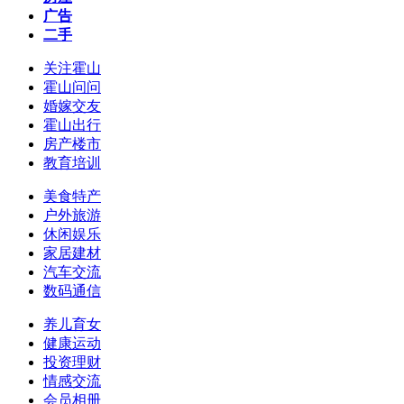
广告
二手
关注霍山
霍山问问
婚嫁交友
霍山出行
房产楼市
教育培训
美食特产
户外旅游
休闲娱乐
家居建材
汽车交流
数码通信
养儿育女
健康运动
投资理财
情感交流
会员相册