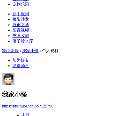
宠物乐园
新手报到
摄影沙龙
原创文学
影音视频
书画收藏
佛子岭水库
霍山论坛
›
我家小怪
›
个人资料
加为好友
发送消息
我家小怪
https://bbs.huoshan.cc/?125796
主题