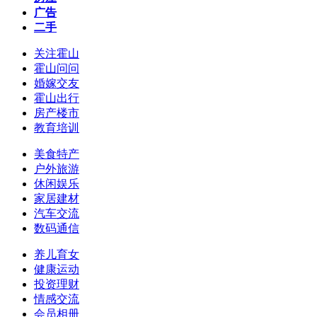
广告
二手
关注霍山
霍山问问
婚嫁交友
霍山出行
房产楼市
教育培训
美食特产
户外旅游
休闲娱乐
家居建材
汽车交流
数码通信
养儿育女
健康运动
投资理财
情感交流
会员相册