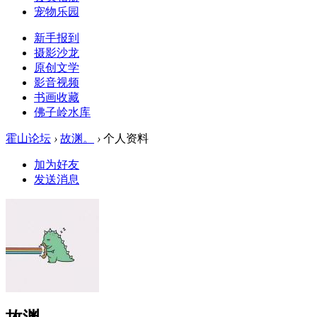
宠物乐园
新手报到
摄影沙龙
原创文学
影音视频
书画收藏
佛子岭水库
霍山论坛
›
故渊。
›
个人资料
加为好友
发送消息