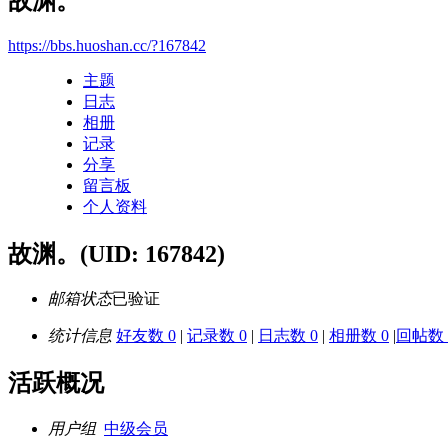
故渊。
https://bbs.huoshan.cc/?167842
主题
日志
相册
记录
分享
留言板
个人资料
故渊。
(UID: 167842)
邮箱状态
已验证
统计信息
好友数 0
|
记录数 0
|
日志数 0
|
相册数 0
|
回帖数 
活跃概况
用户组
中级会员