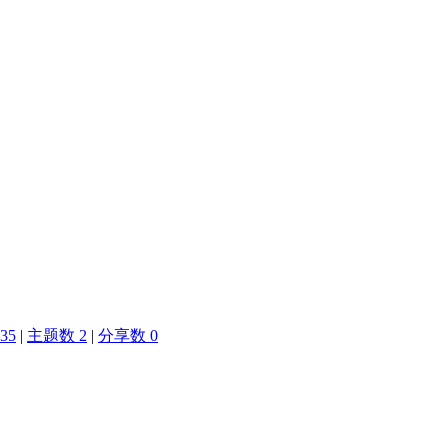
35
|
主题数 2
|
分享数 0