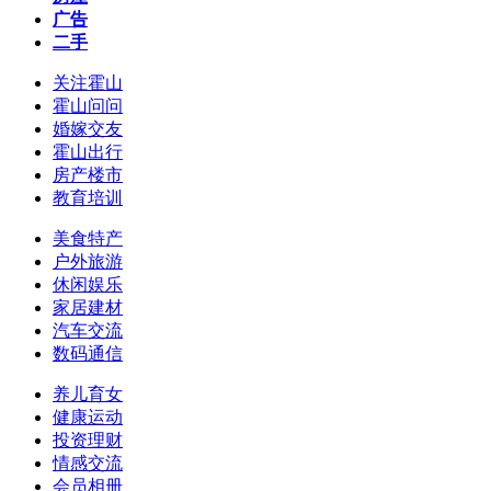
广告
二手
关注霍山
霍山问问
婚嫁交友
霍山出行
房产楼市
教育培训
美食特产
户外旅游
休闲娱乐
家居建材
汽车交流
数码通信
养儿育女
健康运动
投资理财
情感交流
会员相册