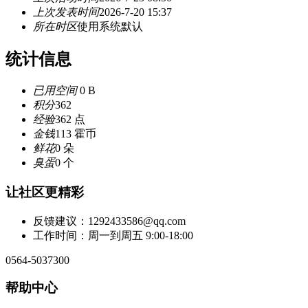
上次发表时间
2026-7-20 15:37
所在时区
使用系统默认
统计信息
已用空间
0 B
积分
362
经验
362 点
金钱
113 霍币
鲜花
0 朵
臭蛋
0 个
让社区更精彩
反馈建议：1292433586@qq.com
工作时间：周一到周五 9:00-18:00
0564-5037300
帮助中心