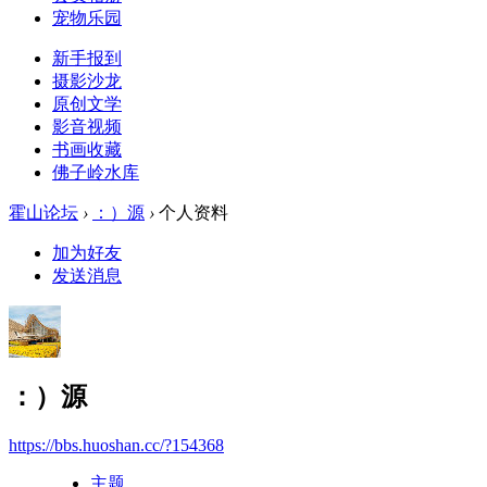
宠物乐园
新手报到
摄影沙龙
原创文学
影音视频
书画收藏
佛子岭水库
霍山论坛
›
：）源
›
个人资料
加为好友
发送消息
：）源
https://bbs.huoshan.cc/?154368
主题