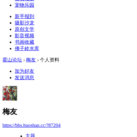
宠物乐园
新手报到
摄影沙龙
原创文学
影音视频
书画收藏
佛子岭水库
霍山论坛
›
梅友
›
个人资料
加为好友
发送消息
梅友
https://bbs.huoshan.cc/?87204
主题