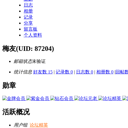
日志
相册
记录
分享
留言板
个人资料
梅友
(UID: 87204)
邮箱状态
未验证
统计信息
好友数 15
|
记录数 0
|
日志数 0
|
相册数 0
|
回帖数 
勋章
活跃概况
用户组
论坛精英