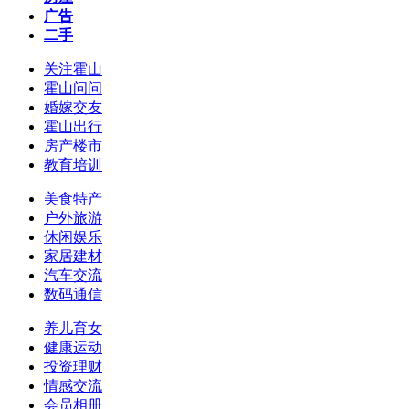
广告
二手
关注霍山
霍山问问
婚嫁交友
霍山出行
房产楼市
教育培训
美食特产
户外旅游
休闲娱乐
家居建材
汽车交流
数码通信
养儿育女
健康运动
投资理财
情感交流
会员相册