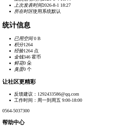
上次发表时间
2026-8-1 18:27
所在时区
使用系统默认
统计信息
已用空间
0 B
积分
1264
经验
1264 点
金钱
346 霍币
鲜花
0 朵
臭蛋
0 个
让社区更精彩
反馈建议：1292433586@qq.com
工作时间：周一到周五 9:00-18:00
0564-5037300
帮助中心