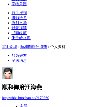
宠物乐园
新手报到
摄影沙龙
原创文学
影音视频
书画收藏
佛子岭水库
霍山论坛
›
顺和御府汪海燕
›
个人资料
加为好友
发送消息
顺和御府汪海燕
https://bbs.huoshan.cc/?179360
主题