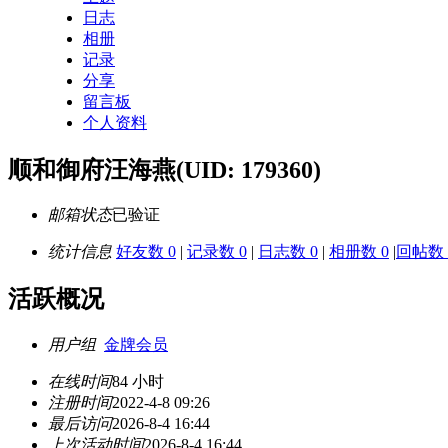
日志
相册
记录
分享
留言板
个人资料
顺和御府汪海燕
(UID: 179360)
邮箱状态
已验证
统计信息
好友数 0
|
记录数 0
|
日志数 0
|
相册数 0
|
回帖数 
活跃概况
用户组
金牌会员
在线时间
84 小时
注册时间
2022-4-8 09:26
最后访问
2026-8-4 16:44
上次活动时间
2026-8-4 16:44