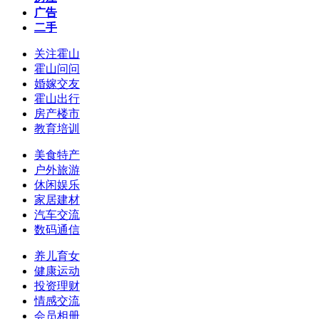
广告
二手
关注霍山
霍山问问
婚嫁交友
霍山出行
房产楼市
教育培训
美食特产
户外旅游
休闲娱乐
家居建材
汽车交流
数码通信
养儿育女
健康运动
投资理财
情感交流
会员相册