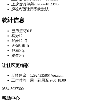
上次发表时间
2026-7-18 23:45
所在时区
使用系统默认
统计信息
已用空间
0 B
积分
12
经验
12 点
金钱
8 霍币
鲜花
0 朵
臭蛋
0 个
让社区更精彩
反馈建议：1292433586@qq.com
工作时间：周一到周五 9:00-18:00
0564-5037300
帮助中心