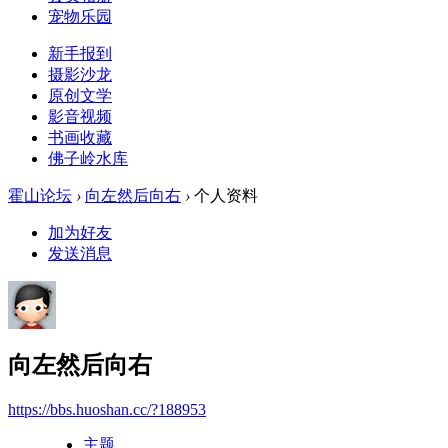
宠物乐园
新手报到
摄影沙龙
原创文学
影音视频
书画收藏
佛子岭水库
霍山论坛
›
向左然后向右
›
个人资料
加为好友
发送消息
向左然后向右
https://bbs.huoshan.cc/?188953
主题