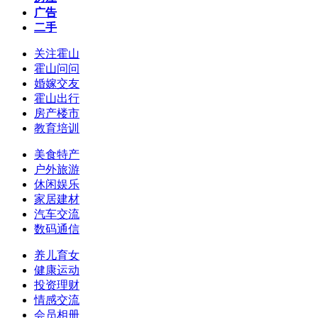
广告
二手
关注霍山
霍山问问
婚嫁交友
霍山出行
房产楼市
教育培训
美食特产
户外旅游
休闲娱乐
家居建材
汽车交流
数码通信
养儿育女
健康运动
投资理财
情感交流
会员相册