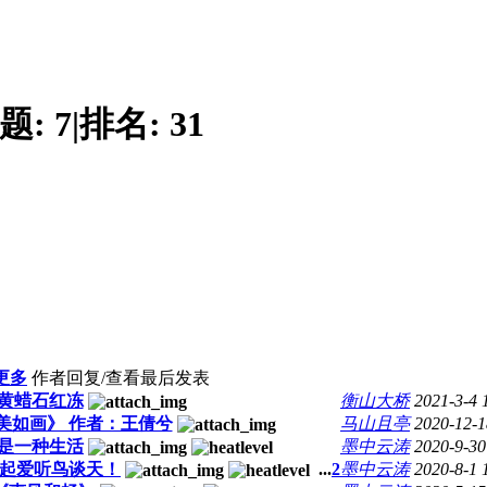
题:
7
|
排名:
31
更多
作者
回复/查看
最后发表
黄蜡石红冻
衡山大桥
2021-3-4 
美如画》 作者：王倩兮
马山且亭
2020-12-1
是一种生活
墨中云涛
2020-9-30
起爱听鸟谈天！
...
2
墨中云涛
2020-8-1 