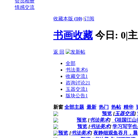
会员相册
情感交流
收藏本版
(
10
)
|
订阅
书画收藏
今日:
0
|
主
返 回
全部
书法美术
6
收藏交流
1
咨询讨论
21
玉器交流
1
版块公告
1
新窗
全部主题
最新
热门
热帖
精华
预览
[
玉器交流
]
预览
[
书法美术
]
《祖国江山
预览
[
书法美术
]
学习写字也
预览
[
书法美术
]
夜静细观鱼吞月，晨