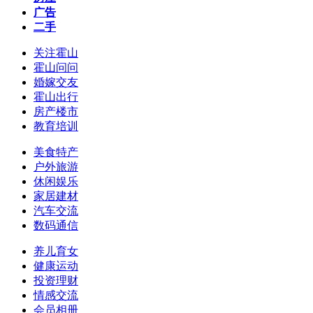
广告
二手
关注霍山
霍山问问
婚嫁交友
霍山出行
房产楼市
教育培训
美食特产
户外旅游
休闲娱乐
家居建材
汽车交流
数码通信
养儿育女
健康运动
投资理财
情感交流
会员相册