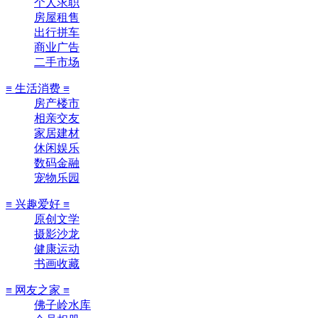
个人求职
房屋租售
出行拼车
商业广告
二手市场
≡ 生活消费 ≡
房产楼市
相亲交友
家居建材
休闲娱乐
数码金融
宠物乐园
≡ 兴趣爱好 ≡
原创文学
摄影沙龙
健康运动
书画收藏
≡ 网友之家 ≡
佛子岭水库