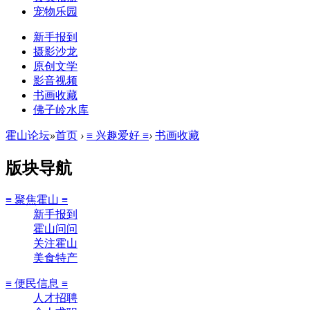
宠物乐园
新手报到
摄影沙龙
原创文学
影音视频
书画收藏
佛子岭水库
霍山论坛
»
首页
›
≡ 兴趣爱好 ≡
›
书画收藏
版块导航
≡ 聚焦霍山 ≡
新手报到
霍山问问
关注霍山
美食特产
≡ 便民信息 ≡
人才招聘