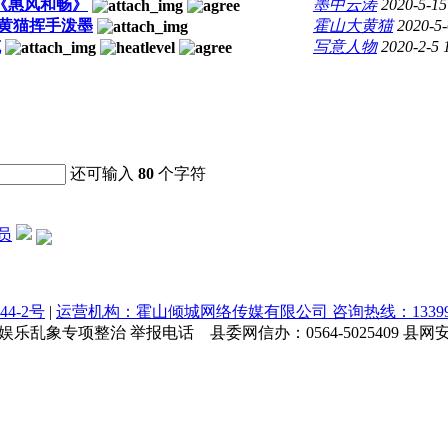
《惠风和畅》
墨中云涛
2020-5-15
黄猫挥手泼墨
霍山大黄猫
2020-5-
笔
写意人物
2020-2-5 
还可输入
80
个字符
员
44-2号
|
运营机构：霍山倾城网络传媒有限公司 咨询热线：1339964
乱象专项整治 举报电话 县委网信办：0564-5025409 县网安大队：