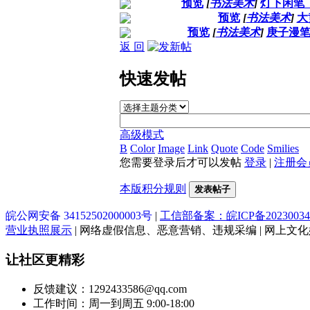
预览
[
书法美术
]
灯下闲笔
预览
[
书法美术
]
大
预览
[
书法美术
]
庚子漫
返 回
快速发帖
高级模式
B
Color
Image
Link
Quote
Code
Smilies
您需要登录后才可以发帖
登录
|
注册会
本版积分规则
发表帖子
皖公网安备 34152502000003号
|
工信部备案：皖ICP备20230034
营业执照展示
| 网络虚假信息、恶意营销、违规采编 | 网上文化娱乐
让社区更精彩
反馈建议：1292433586@qq.com
工作时间：周一到周五 9:00-18:00