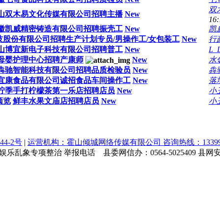
双
山双木易文化传媒有限公司招聘主播
New
16:
徽凯威精密铸造有限公司招聘振壳工
New
凯
股份有限公司招聘生产计划专员/男操作工/女包装工
New
行
山博宜新电子科技有限公司招聘普工
New
L_
母婴护理中心招聘产康师
New
水
犇驰智能科技有限公司招聘品质检验员
New
犇
宜康食品有限公司诚招食品车间操作工
New
落
柠季手打柠檬茶第一乐店招聘店员
New
小
预览
鲜丰水果文庙店招聘店员
New
小
44-2号
|
运营机构：霍山倾城网络传媒有限公司 咨询热线：1339964
乱象专项整治 举报电话 县委网信办：0564-5025409 县网安大队：