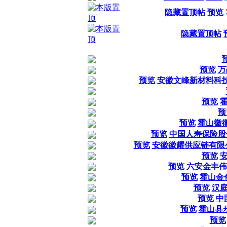
隐藏置顶帖
预览
隐藏置顶帖
预览
万
预览
安徽文峰新材料科技
预览
预
预览
霍山徽
预览
中国人寿保险股
预览
安徽徽耀供应链有限
预览
预览
六安金丰伟
预览
霍山金
预览
汉
预览
中
预览
霍山县
预览