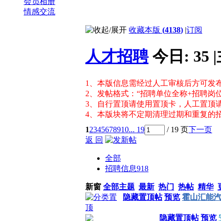
会员相册
情感交流
收藏本版
(
4138
)
|
订阅
人才招聘
今日:
35
|
1、本版信息需经过人工审核后方可发
2、发帖格式：“招聘单位全称+招聘岗
3、自行置顶请使用置顶卡，人工置顶请联系
4、本版块将不定期清理过期和重复的
1
2
3
4
5
6
7
8
9
10
... 19
/ 19 页
下一页
返 回
全部
招聘信息
918
新窗
全部主题
最新
热门
热帖
精华
隐藏置顶帖
预览
霍山汇能汽
隐藏置顶帖
预览