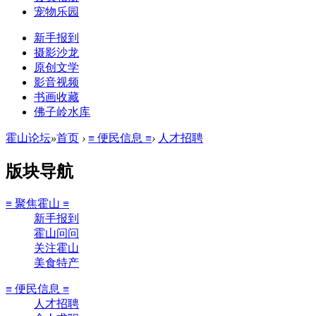
宠物乐园
新手报到
摄影沙龙
原创文学
影音视频
书画收藏
佛子岭水库
霍山论坛
»
首页
›
≡ 便民信息 ≡
›
人才招聘
版块导航
≡ 聚焦霍山 ≡
新手报到
霍山问问
关注霍山
美食特产
≡ 便民信息 ≡
人才招聘