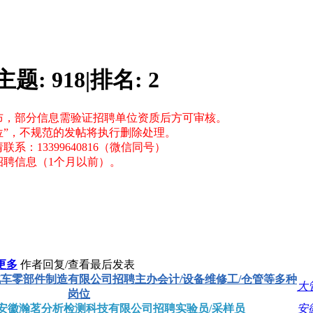
主题:
918
|
排名:
2
布，部分信息需验证招聘单位资质后方可审核。
位”，不规范的发帖将执行删除处理。
：13399640816（微信同号）
招聘信息（1个月以前）。
更多
作者
回复/查看
最后发表
车零部件制造有限公司招聘主办会计/设备维修工/仓管等多种
大
岗位
安徽瀚茗分析检测科技有限公司招聘实验员/采样员
安