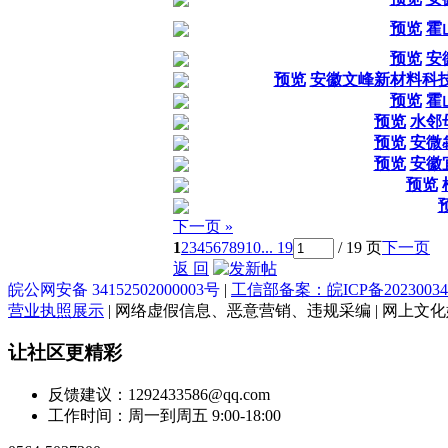
预览
霍
预览
安
预览
安徽文峰新材料科技
预览
霍
预览
水邻
预览
安微
预览
安徽
预览
下一页 »
1
2
3
4
5
6
7
8
9
10
... 19
/ 19 页
下一页
返 回
皖公网安备 34152502000003号
|
工信部备案：皖ICP备20230034
营业执照展示
| 网络虚假信息、恶意营销、违规采编 | 网上文化娱乐
让社区更精彩
反馈建议：1292433586@qq.com
工作时间：周一到周五 9:00-18:00