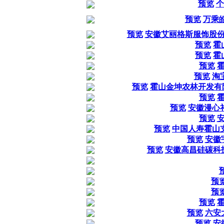
预览
个
预览
万乘
预览
安徽艾丽格斯服饰股份
预览
霍
预览
霍
预览
预览
淘
预览
霍山金坤农林开发有
预览
预览
安徽漫心
预览
预览
中国人寿霍山
预览
安徽
预览
安徽高昌硅碳科技
预
预
预览
预览
六安
预览
安