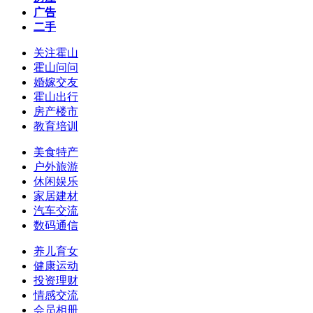
广告
二手
关注霍山
霍山问问
婚嫁交友
霍山出行
房产楼市
教育培训
美食特产
户外旅游
休闲娱乐
家居建材
汽车交流
数码通信
养儿育女
健康运动
投资理财
情感交流
会员相册