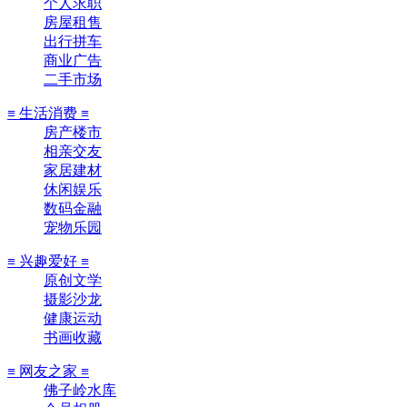
个人求职
房屋租售
出行拼车
商业广告
二手市场
≡ 生活消费 ≡
房产楼市
相亲交友
家居建材
休闲娱乐
数码金融
宠物乐园
≡ 兴趣爱好 ≡
原创文学
摄影沙龙
健康运动
书画收藏
≡ 网友之家 ≡
佛子岭水库