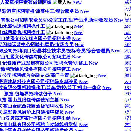
人家庭招聘带孩做饭阿姨
New
插
万
皓彩酒店招聘案板/凉菜中工/餐饮服务员
New
11:
有限公司招聘安全员/办公室主任/生产/业务助理/收发员
New
魔
山永盛快递招聘操作工
New
zh
山城西极兔招聘操作工
New
zh
霍山梦遥文化传媒有限公司招聘主播
New
小
宝闪购运营中心招聘外卖员/市场专员
New
淡
限公司招聘项目经理/林业技术员/投标专员/综合管理员
New
六
霍山汇盟文化传媒有限公司招聘主播
New
随
礼记健康产业发展有限公司招聘仓管/机修工
New
裴
安徽鸿瑞通风设备有限公司招聘普工
New
安
支公司招聘综合金融专员/部门主管
New
海
宇宸建材科技有限公司招聘绿皮驾驶员
New
云
有限公司招聘操作工/普车/数控/普工/机电一体化
New
18
预览
包無界招聘做包子
New
98
预览
霍山显眼包传媒诚招主播
New
中
览
霍山金皖西花园酒店招聘收银
New
霍
览
迎驾春风街沪上阿姨招聘店员
New
橙
霍山汉唐清茗茶叶有限公司招聘出纳
New
汉
大川电机有限公司招聘自动绕线机学徒
New
六
徽七哥食品科技有限公司招聘质检员
New
七