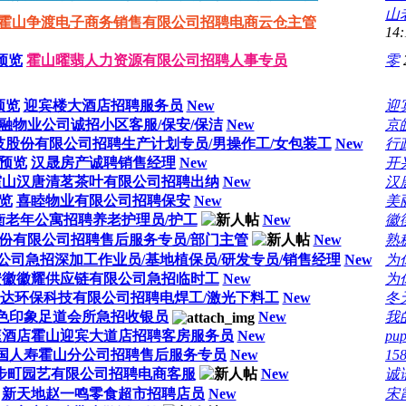
山
霍山争渡电子商务销售有限公司招聘电商云仓主管
14:
预览
霍山曜翡人力资源有限公司招聘人事专员
零
预览
迎宾楼大酒店招聘服务员
New
迎
融物业公司诚招小区客服/保安/保洁
New
京
股份有限公司招聘生产计划专员/男操作工/女包装工
New
行
预览
汉晟房产诚聘销售经理
New
开
霍山汉唐清茗茶叶有限公司招聘出纳
New
汉
览
喜睦物业有限公司招聘保安
New
美
衡老年公寓招聘养老护理员/护工
New
徽
份有限公司招聘售后服务专员/部门主管
New
熟
公司急招深加工作业员/基地植保员/研发专员/销售经理
New
为
安徽徽耀供应链有限公司急招临时工
New
为
达环保科技有限公司招聘电焊工/激光下料工
New
冬
色印象足道会所急招收银员
New
我
庭酒店霍山迎宾大道店招聘客房服务员
New
pu
国人寿霍山分公司招聘售后服务专员
New
15
步町园艺有限公司招聘电商客服
New
诚
新天地赵一鸣零食超市招聘店员
New
宋