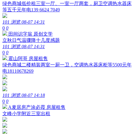
绿色商城低价租三室一厅、一室一厅两套，厨卫空调热水器床
等五千元年电139 6624 7049
101 浏览
08-07 14:31
0
0
田间识字翁
原创文学
立秋日气温骤降十几度感题
101 浏览
08-07 14:31
0
0
霍山阿哥
房屋租售
绿色商城二楼精装两室一厨一卫，空调热水器床柜等5500元年
电18110678269
101 浏览
08-07 14:18
0
0
A麦居房产涂必霞
房屋租售
文峰小学附近三室出租