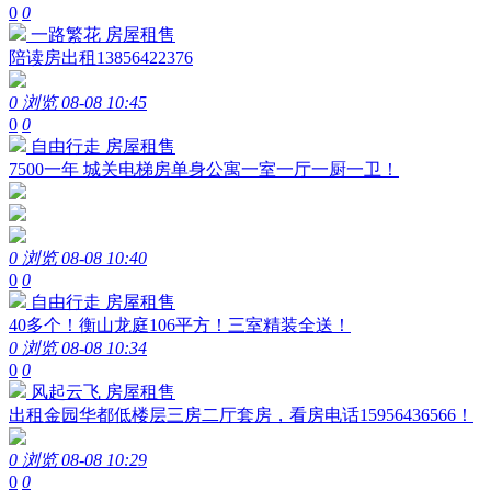
0
0
一路繁花
房屋租售
陪读房出租13856422376
0 浏览
08-08 10:45
0
0
自由行走
房屋租售
7500一年 城关电梯房单身公寓一室一厅一厨一卫！
0 浏览
08-08 10:40
0
0
自由行走
房屋租售
40多个！衡山龙庭106平方！三室精装全送！
0 浏览
08-08 10:34
0
0
风起云飞
房屋租售
出租金园华都低楼层三房二厅套房，看房电话15956436566！
0 浏览
08-08 10:29
0
0