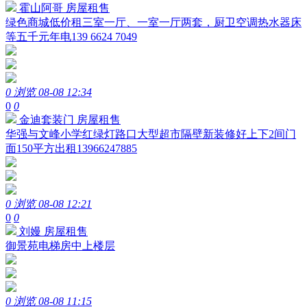
霍山阿哥
房屋租售
绿色商城低价租三室一厅、一室一厅两套，厨卫空调热水器床
等五千元年电139 6624 7049
0 浏览
08-08 12:34
0
0
金迪套装门
房屋租售
华强与文峰小学红绿灯路口大型超市隔壁新装修好上下2间门
面150平方出租13966247885
0 浏览
08-08 12:21
0
0
刘嫚
房屋租售
御景苑电梯房中上楼层
0 浏览
08-08 11:15