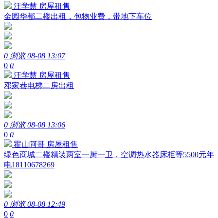
汪学慧
房屋租售
金园华都二楼出租，包物业费，带地下车位
0 浏览
08-08 13:07
0
0
汪学慧
房屋租售
邓家巷电梯二房出租
0 浏览
08-08 13:06
0
0
霍山阿哥
房屋租售
绿色商城二楼精装两室一厨一卫，空调热水器床柜等5500元年
电18110678269
0 浏览
08-08 12:49
0
0