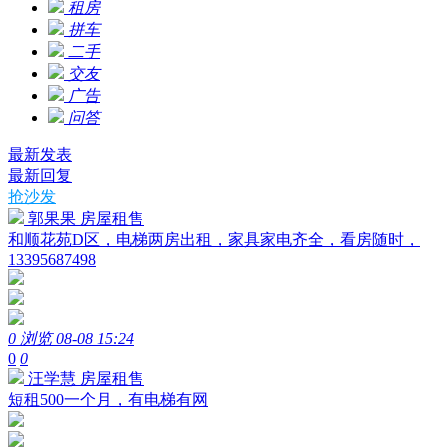
租房
拼车
二手
交友
广告
问答
最新发表
最新回复
抢沙发
郭果果
房屋租售
和顺花苑D区，电梯两房出租，家具家电齐全，看房随时，
13395687498
0 浏览
08-08 15:24
0
0
汪学慧
房屋租售
短租500一个月，有电梯有网