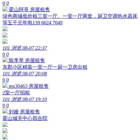
0
0
霍山阿哥
房屋租售
绿色商城低价租三室一厅、一室一厅两套，厨卫空调热水器床
等五千元年电139 6624 7049
101 浏览
08-07 22:37
0
0
陈李琴
房屋租售
东郡小区精装一室一厅一厨一卫房出租
101 浏览
08-07 20:08
0
0
mx30463
房屋租售
2室一厅招租
101 浏览
08-07 19:10
0
0
刘嫚
房屋租售
霍山城关中心四合院