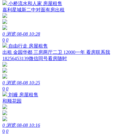
小桥流水和人家
房屋租售
嘉利星城新二中对面有房出租
0 浏览
08-08 10:28
0
0
自由行走
房屋租售
出租 金园华都 三房两厅二卫 12000一年 看房联系我
18256453139微信同号看房随时
0 浏览
08-08 10:25
0
0
刘嫚
房屋租售
和顺花园
0 浏览
08-08 10:16
0
0