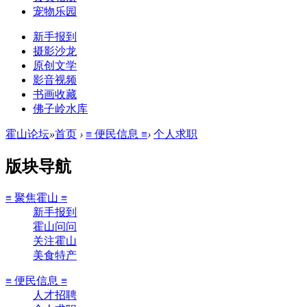
宠物乐园
新手报到
摄影沙龙
原创文学
影音视频
书画收藏
佛子岭水库
霍山论坛
»
首页
›
≡ 便民信息 ≡
›
个人求职
版块导航
≡ 聚焦霍山 ≡
新手报到
霍山问问
关注霍山
美食特产
≡ 便民信息 ≡
人才招聘