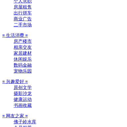
个人求职
房屋租售
出行拼车
商业广告
二手市场
≡ 生活消费 ≡
房产楼市
相亲交友
家居建材
休闲娱乐
数码金融
宠物乐园
≡ 兴趣爱好 ≡
原创文学
摄影沙龙
健康运动
书画收藏
≡ 网友之家 ≡
佛子岭水库