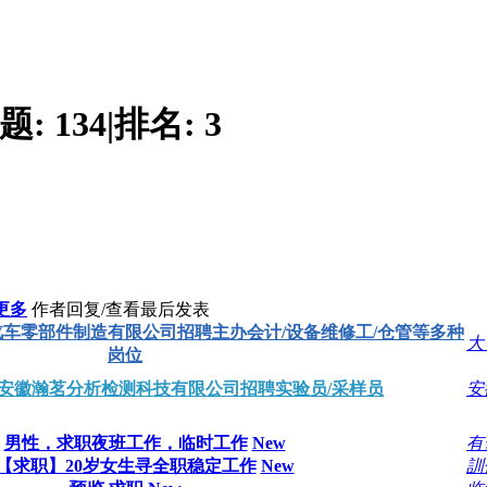
题:
134
|
排名:
3
更多
作者
回复/查看
最后发表
车零部件制造有限公司招聘主办会计/设备维修工/仓管等多种
大
岗位
安徽瀚茗分析检测科技有限公司招聘实验员/采样员
安
男性，求职夜班工作，临时工作
New
有
【求职】20岁女生寻全职稳定工作
New
訓