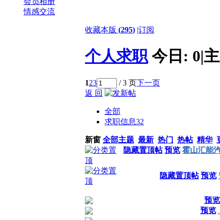
会员相册
情感交流
收藏本版
(
295
)
|
订阅
个人求职
今日:
0
|
主
1
2
3
/ 3 页
下一页
返 回
全部
求职信息
32
新窗
全部主题
最新
热门
热帖
精华
隐藏置顶帖
预览
霍山汇能汽
隐藏置顶帖
预览
预览
预览