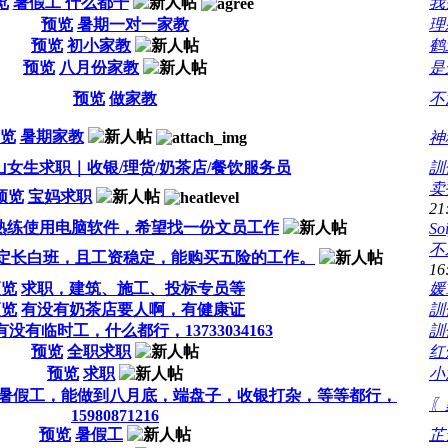
览
暑假工 什么都干
我
预览
暑期一对一家教
理
预览
初小家教
鹤
预览
八月份家教
是
预览
做家教
不
览
暑期家教
神
山女生求职｜收银/理货/奶茶店/餐饮服务员
訓
卖
预览
宝妈求职
21
 会熟练使用电脑软件，希望找一份文员工作
So
不
定长白班，且工资稳定，能购买五险的工作。
16
预览
求职，建筑、施工、投标专员等
媛
预览
有没有奶茶店要人啊，有健康证
訓
有没有临时工，什么都行，13733034163
訓
预览
全职求职
红
预览
求职
小
暑假工，能做到八月底，端盘子，收银打杂，等等都行，
〖
15980871216
预览
暑假工
芷