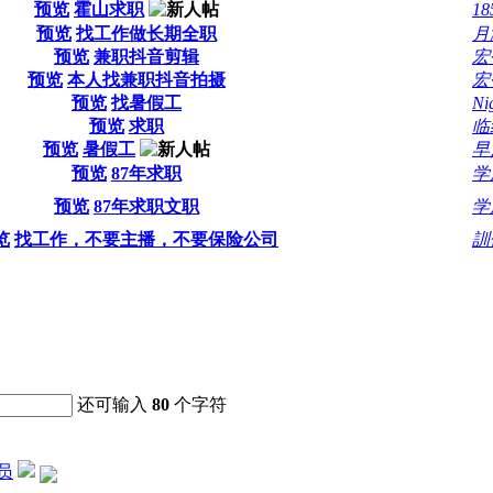
预览
霍山求职
1
预览
找工作做长期全职
月
预览
兼职抖音剪辑
宏
预览
本人找兼职抖音拍摄
宏
预览
找暑假工
Ni
预览
求职
临
预览
暑假工
早
预览
87年求职
学
预览
87年求职文职
学
览
找工作，不要主播，不要保险公司
訓
还可输入
80
个字符
员