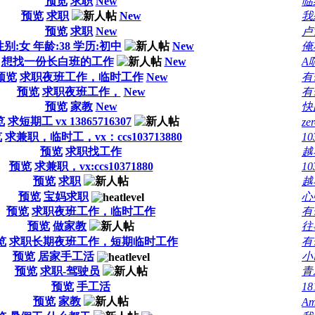
预览
求职
New
临
预览
求职
New
我
预览
求职
New
卢
性别:女 年龄:38 学历:初中
New
俺
想找一份长白班的工作
New
A
预览
求职夜班工作，临时工作
New
有
预览
求职夜班工作，
New
有
预览
家教
New
快
览
求短期工 vx 13865716307
ze
览
求兼职，临时工，vx：ccs103713880
10
预览
求职找工作
越
预览
求兼职，vx:ccs10371880
10
预览
求职
越
预览
宝妈求职
心
预览
求职夜班工作，临时工作
有
预览
做家教
往
览
求职长期夜班工作，短期临时工作
有
预览
居家手工活
小
预览
求职-驾驶员
青
预览
手工活
18
预览
家教
Am