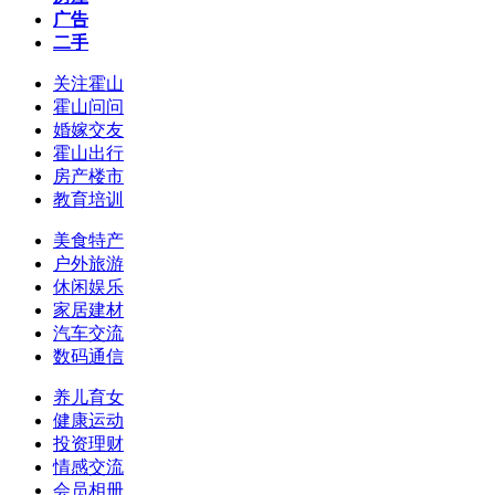
广告
二手
关注霍山
霍山问问
婚嫁交友
霍山出行
房产楼市
教育培训
美食特产
户外旅游
休闲娱乐
家居建材
汽车交流
数码通信
养儿育女
健康运动
投资理财
情感交流
会员相册