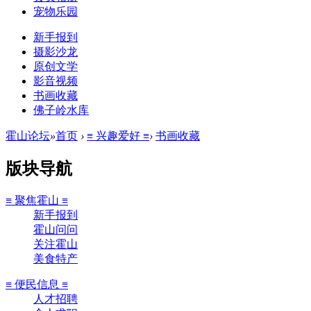
宠物乐园
新手报到
摄影沙龙
原创文学
影音视频
书画收藏
佛子岭水库
霍山论坛
»
首页
›
≡ 兴趣爱好 ≡
›
书画收藏
版块导航
≡ 聚焦霍山 ≡
新手报到
霍山问问
关注霍山
美食特产
≡ 便民信息 ≡
人才招聘