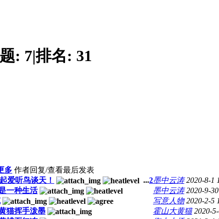
题:
7
|
排名:
31
更多
作者
回复/查看
最后发表
起爱听鸟谈天！
...
2
墨中云涛
2020-8-1 
是一种生活
墨中云涛
2020-9-30
笔
写意人物
2020-2-5 
黄猫挥手泼墨
霍山大黄猫
2020-5-