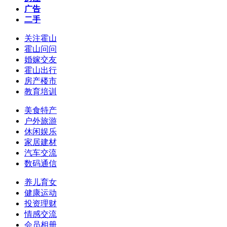
广告
二手
关注霍山
霍山问问
婚嫁交友
霍山出行
房产楼市
教育培训
美食特产
户外旅游
休闲娱乐
家居建材
汽车交流
数码通信
养儿育女
健康运动
投资理财
情感交流
会员相册