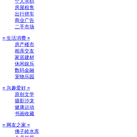
个人求职
房屋租售
出行拼车
商业广告
二手市场
≡ 生活消费 ≡
房产楼市
相亲交友
家居建材
休闲娱乐
数码金融
宠物乐园
≡ 兴趣爱好 ≡
原创文学
摄影沙龙
健康运动
书画收藏
≡ 网友之家 ≡
佛子岭水库