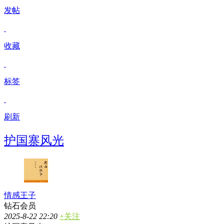
发帖
收藏
标签
刷新
护国寨风光
情感王子
钻石会员
2025-8-22 22:20
+关注