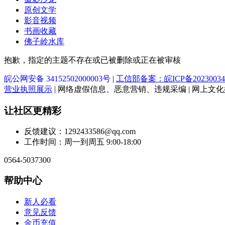
原创文学
影音视频
书画收藏
佛子岭水库
抱歉，指定的主题不存在或已被删除或正在被审核
皖公网安备 34152502000003号
|
工信部备案：皖ICP备20230034
营业执照展示
| 网络虚假信息、恶意营销、违规采编 | 网上文化娱乐
让社区更精彩
反馈建议：1292433586@qq.com
工作时间：周一到周五 9:00-18:00
0564-5037300
帮助中心
新人必看
意见反馈
金币充值