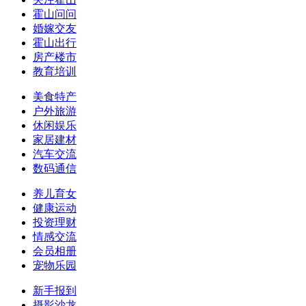
霍山问问
婚嫁交友
霍山出行
房产楼市
教育培训
美食特产
户外旅游
休闲娱乐
家居建材
汽车交流
数码通信
养儿育女
健康运动
投资理财
情感交流
会员相册
宠物乐园
新手报到
摄影沙龙