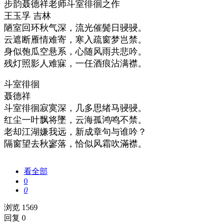
步韵聂德祥老师斗室徘徊之作
王玉孚 吉林
陋室回环秋气深，流光催鬓日骎骎。
云遮断雁情难寄，寒入疏窗梦岂禁。
身似匏瓜空悬系，心随风雨共悲吟。
残灯照影人难寐，一任酒痕沾满襟。
斗室徘徊
聂德祥
斗室徘徊寂寞深，几多思绪马骎骎。
红尘一叶飘将墜，云海孤鸿鸣不禁。
老却江湖嫌我远，新成章句与谁吟？
隔窗望去秋寥落，恰似风霜吹滿襟。
看全部
0
0
浏览 1569
回复 0