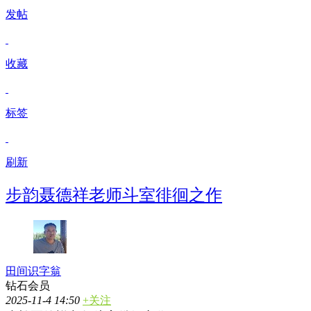
发帖
收藏
标签
刷新
步韵聂德祥老师斗室徘徊之作
田间识字翁
钻石会员
2025-11-4 14:50
+关注