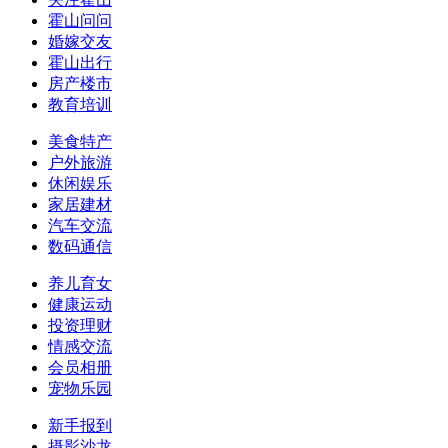
霍山问问
婚嫁交友
霍山出行
房产楼市
教育培训
美食特产
户外旅游
休闲娱乐
家居建材
汽车交流
数码通信
养儿育女
健康运动
投资理财
情感交流
会员相册
宠物乐园
新手报到
摄影沙龙