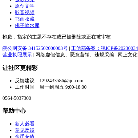
原创文学
影音视频
书画收藏
佛子岭水库
抱歉，指定的主题不存在或已被删除或正在被审核
皖公网安备 34152502000003号
|
工信部备案：皖ICP备20230034
营业执照展示
| 网络虚假信息、恶意营销、违规采编 | 网上文化娱乐
让社区更精彩
反馈建议：1292433586@qq.com
工作时间：周一到周五 9:00-18:00
0564-5037300
帮助中心
新人必看
意见反馈
金币充值