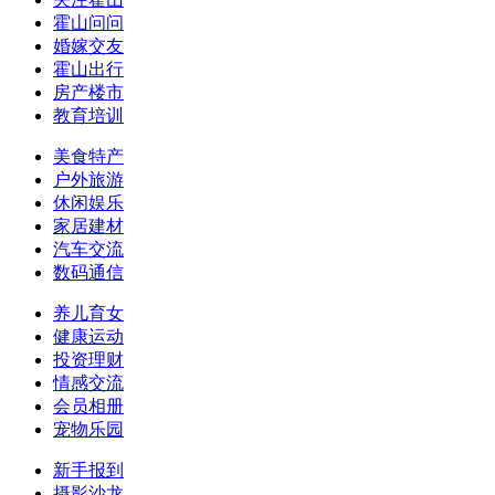
霍山问问
婚嫁交友
霍山出行
房产楼市
教育培训
美食特产
户外旅游
休闲娱乐
家居建材
汽车交流
数码通信
养儿育女
健康运动
投资理财
情感交流
会员相册
宠物乐园
新手报到
摄影沙龙