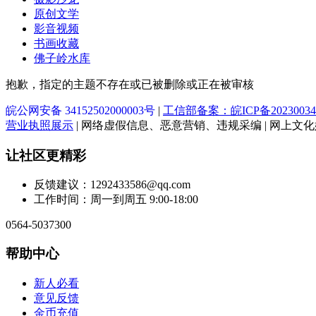
原创文学
影音视频
书画收藏
佛子岭水库
抱歉，指定的主题不存在或已被删除或正在被审核
皖公网安备 34152502000003号
|
工信部备案：皖ICP备20230034
营业执照展示
| 网络虚假信息、恶意营销、违规采编 | 网上文化娱乐
让社区更精彩
反馈建议：1292433586@qq.com
工作时间：周一到周五 9:00-18:00
0564-5037300
帮助中心
新人必看
意见反馈
金币充值