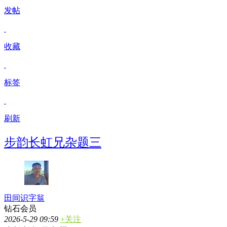
发帖
收藏
标签
刷新
步韵长虹兄杂题三
田间识字翁
钻石会员
2026-5-29 09:59
+关注