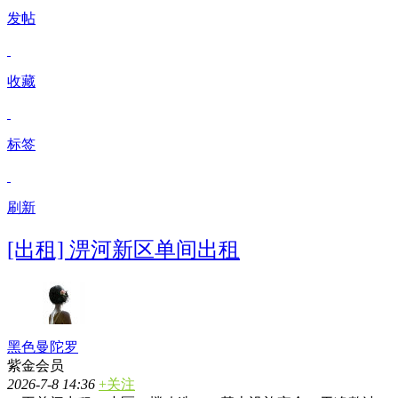
发帖
收藏
标签
刷新
[出租] 淠河新区单间出租
黑色曼陀罗
紫金会员
2026-7-8 14:36
+关注