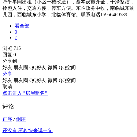
25平单间出租（小区一楼改造），基本设施齐全，干净整洁，
拎包入住，交通方便，停车方便。东临政务中收，南临城东幼
儿园，西临城东小学，北临体育馆。联系电话15956469589
看全部
0
1
浏览 715
回复 0
分享到
好友
朋友圈
QQ好友
微博
QQ空间
分享
好友
朋友圈
QQ好友
微博
QQ空间
取消
点击进入 "房屋租售"
评论
正序
/
倒序
还没有评论 快来说一句