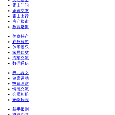
霍山问问
婚嫁交友
霍山出行
房产楼市
教育培训
美食特产
户外旅游
休闲娱乐
家居建材
汽车交流
数码通信
养儿育女
健康运动
投资理财
情感交流
会员相册
宠物乐园
新手报到
摄影沙龙