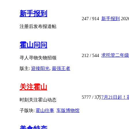
新手报到
247
/ 914
新手报到
202
注册后发布报道帖
霍山问问
求托管二年级
212
/ 544
寻人寻物失物招领
版主:
迎接阳光
,
最强王者
关注霍山
5777
/
3万
7月21日起！
时刻关注霍山动态
子版块:
霍山往事
车版博物馆
美食特产