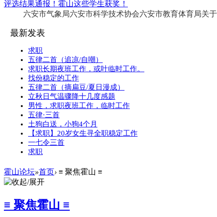
评选结果通报！霍山这些学生获奖！
六安市气象局六安市科学技术协会六安市教育体育局关于2
最新发表
求职
五律二首（追凉/自嘲）
求职长期夜班工作，或叶临时工作。
找份稳定的工作
五律二首（摘扁豆/夏日漫成）
立秋日气温骤降十几度感题
男性，求职夜班工作，临时工作
五律·三首
土狗白送，小狗4个月
【求职】20岁女生寻全职稳定工作
一七令三首
求职
霍山论坛
»
首页
›
≡ 聚焦霍山 ≡
≡ 聚焦霍山 ≡