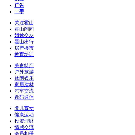
广告
二手
关注霍山
霍山问问
婚嫁交友
霍山出行
房产楼市
教育培训
美食特产
户外旅游
休闲娱乐
家居建材
汽车交流
数码通信
养儿育女
健康运动
投资理财
情感交流
会员相册