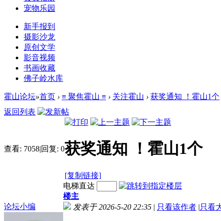
宠物乐园
新手报到
摄影沙龙
原创文学
影音视频
书画收藏
佛子岭水库
霍山论坛
»
首页
›
≡ 聚焦霍山 ≡
›
关注霍山
›
获奖通知 ！霍山1个
返回列表
获奖通知 ！霍山1个
查看:
7058
|
回复:
0
[复制链接]
电梯直达
楼主
论坛小编
发表于 2026-5-20 22:35
|
只看该作者
|
只看