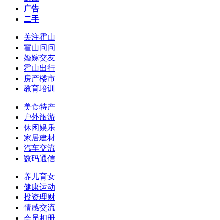
广告
二手
关注霍山
霍山问问
婚嫁交友
霍山出行
房产楼市
教育培训
美食特产
户外旅游
休闲娱乐
家居建材
汽车交流
数码通信
养儿育女
健康运动
投资理财
情感交流
会员相册