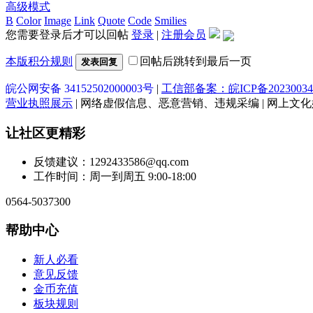
高级模式
B
Color
Image
Link
Quote
Code
Smilies
您需要登录后才可以回帖
登录
|
注册会员
本版积分规则
回帖后跳转到最后一页
发表回复
皖公网安备 34152502000003号
|
工信部备案：皖ICP备20230034
营业执照展示
| 网络虚假信息、恶意营销、违规采编 | 网上文化娱乐
让社区更精彩
反馈建议：1292433586@qq.com
工作时间：周一到周五 9:00-18:00
0564-5037300
帮助中心
新人必看
意见反馈
金币充值
板块规则