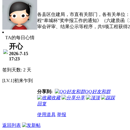
各县区住建局，市直有关部门，各有关单位：根
程“皋城杯”奖申报工作的通知》（六建质函〔
审会评审、结果公示等程序，共9项工程获得2
TA的每日心情
开心
2026-7-15
17:23
签到天数: 2 天
[LV.1]初来乍到
分享到:
QQ好友和群
收藏
分享
顶
踩
回复
使用道具
举报
返回列表