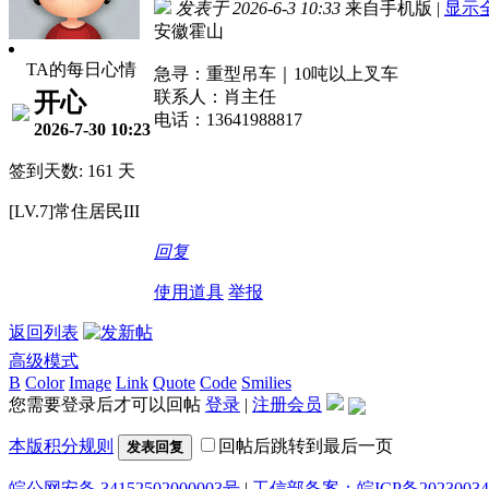
发表于 2026-6-3 10:33
来自手机版
|
显示
安徽霍山
TA的每日心情
急寻：重型吊车｜10吨以上叉车
联系人：肖主任
开心
电话：13641988817
2026-7-30 10:23
签到天数: 161 天
[LV.7]常住居民III
回复
使用道具
举报
返回列表
高级模式
B
Color
Image
Link
Quote
Code
Smilies
您需要登录后才可以回帖
登录
|
注册会员
本版积分规则
回帖后跳转到最后一页
发表回复
皖公网安备 34152502000003号
|
工信部备案：皖ICP备20230034