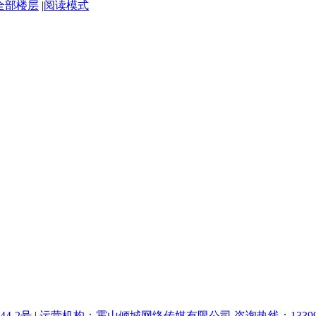
全部楼层
|
阅读模式
44-2号
|
运营机构：霍山倾城网络传媒有限公司 咨询热线：1339964