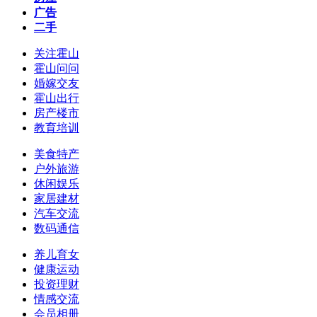
广告
二手
关注霍山
霍山问问
婚嫁交友
霍山出行
房产楼市
教育培训
美食特产
户外旅游
休闲娱乐
家居建材
汽车交流
数码通信
养儿育女
健康运动
投资理财
情感交流
会员相册