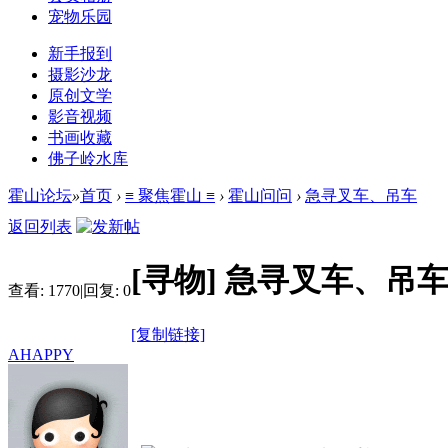
宠物乐园
新手报到
摄影沙龙
原创文学
影音视频
书画收藏
佛子岭水库
霍山论坛
»
首页
›
≡ 聚焦霍山 ≡
›
霍山问问
›
急寻叉车、吊车
返回列表
[寻物]
急寻叉车、吊
查看:
1770
|
回复:
0
[复制链接]
AHAPPY