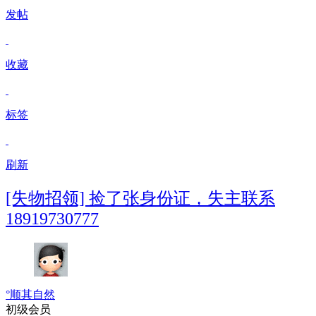
发帖
收藏
标签
刷新
[失物招领] 捡了张身份证，失主联系
18919730777
°顺其自然
初级会员